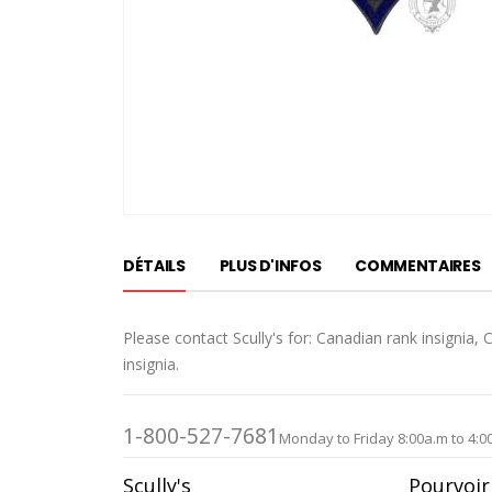
Passer
au
DÉTAILS
PLUS D'INFOS
COMMENTAIRES
début
de
la
Please contact Scully's for: Canadian rank insignia
Galerie
insignia.
d’images
1-800-527-7681
Monday to Friday 8:00a.m to 4:0
Scully's
Pourvoir