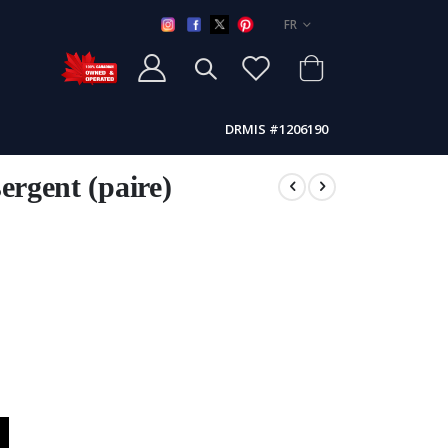
LANGUE
FR
DRMIS #1206190
ergent (paire)