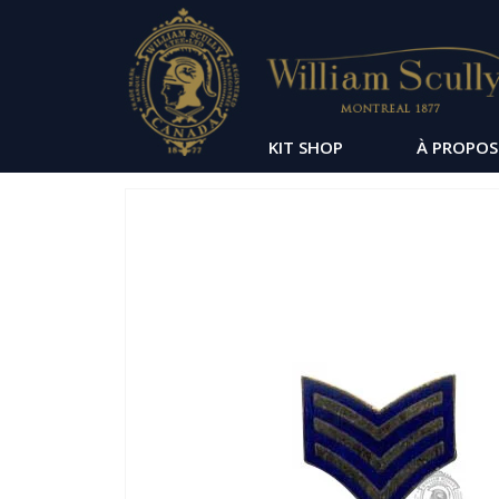
KIT SHOP
À PROPOS
Passer
à
la
fin
de
la
galerie
d’images