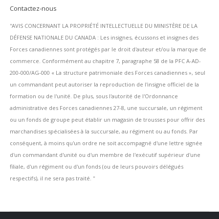
Contactez-nous
''AVIS CONCERNANT LA PROPRIÉTÉ INTELLECTUELLE DU MINISTÈRE DE LA
DÉFENSE NATIONALE DU CANADA : Les insignes, écussons et insignes des
Forces canadiennes sont protégés par le droit d'auteur et/ou la marque de
commerce. Conformément au chapitre 7, paragraphe 58 de la PFC A-AD-
200-000/AG-000 « La structure patrimoniale des Forces canadiennes », seul
un commandant peut autoriser la reproduction de l'insigne officiel de la
formation ou de l'unité. De plus, sous l'autorité de l'Ordonnance
administrative des Forces canadiennes 27-8, une succursale, un régiment
ou un fonds de groupe peut établir un magasin de trousses pour offrir des
marchandises spécialisées à la succursale, au régiment ou au fonds. Par
conséquent, à moins qu'un ordre ne soit accompagné d'une lettre signée
d'un commandant d'unité ou d'un membre de l'exécutif supérieur d'une
filiale, d'un régiment ou d'un fonds (ou de leurs pouvoirs délégués
respectifs), il ne sera pas traité. ''