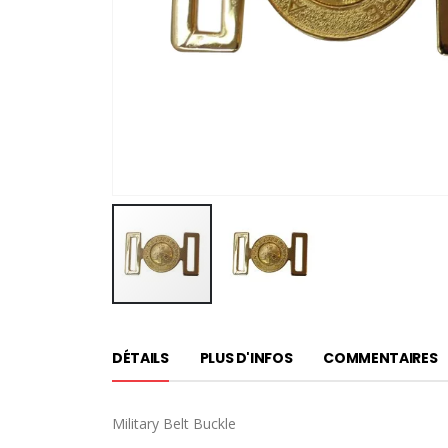
Passer
au
DÉTAILS
PLUS D'INFOS
COMMENTAIRES
début
de
la
Military Belt Buckle
Galerie