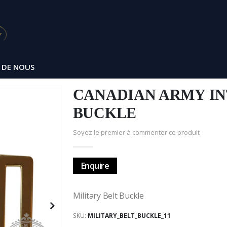
 DE NOUS
CANADIAN ARMY I
BUCKLE
Soyez le premier à commenter ce produit
Enquire
Military Belt Buckle
SKU
MILITARY_BELT_BUCKLE_11