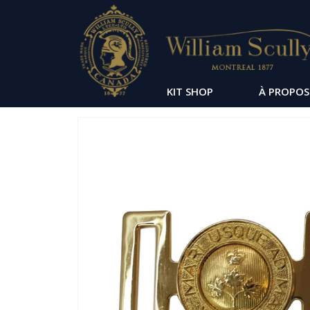
KIT SHOP
À PROPOS
Passer
à
la
fin
de
la
galerie
d’images