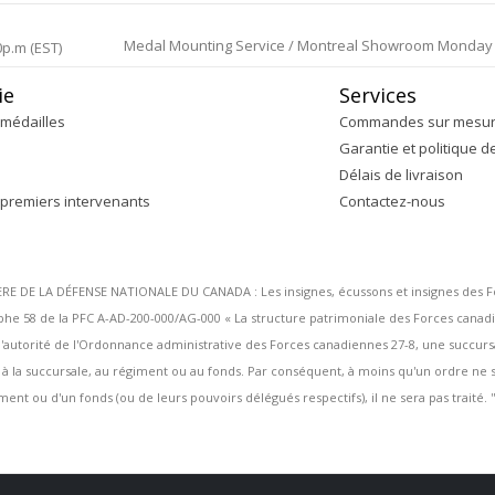
Medal Mounting Service / Montreal Showroom Monday to 
0p.m (EST)
ie
Services
médailles
Commandes sur mesu
Garantie et politique d
Délais de livraison
 premiers intervenants
Contactez-nous
DE LA DÉFENSE NATIONALE DU CANADA : Les insignes, écussons et insignes des Forc
 58 de la PFC A-AD-200-000/AG-000 « La structure patrimoniale des Forces canadi
ous l'autorité de l'Ordonnance administrative des Forces canadiennes 27-8, une succu
s à la succursale, au régiment ou au fonds. Par conséquent, à moins qu'un ordre n
ent ou d'un fonds (ou de leurs pouvoirs délégués respectifs), il ne sera pas traité. ''