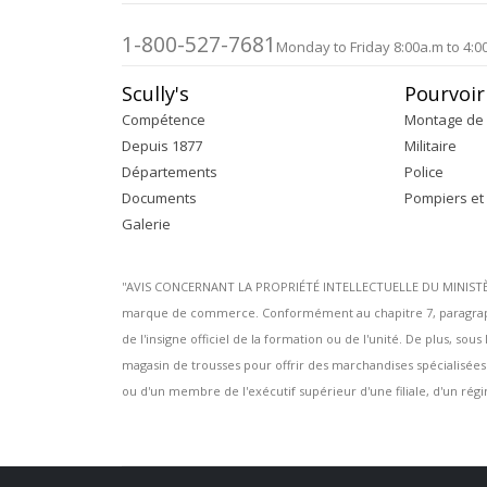
d’images
1-800-527-7681
Monday to Friday 8:00a.m to 4:0
Scully's
Pourvoir
Compétence
Montage de 
Depuis 1877
Militaire
Départements
Police
Documents
Pompiers et
Galerie
''AVIS CONCERNANT LA PROPRIÉTÉ INTELLECTUELLE DU MINISTÈRE 
marque de commerce. Conformément au chapitre 7, paragraphe
de l'insigne officiel de la formation ou de l'unité. De plus, s
magasin de trousses pour offrir des marchandises spécialisée
ou d'un membre de l'exécutif supérieur d'une filiale, d'un régim