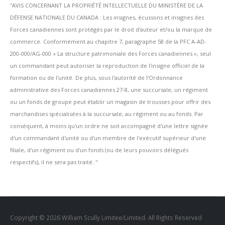
''AVIS CONCERNANT LA PROPRIÉTÉ INTELLECTUELLE DU MINISTÈRE DE LA
DÉFENSE NATIONALE DU CANADA : Les insignes, écussons et insignes des
Forces canadiennes sont protégés par le droit d'auteur et/ou la marque de
commerce. Conformément au chapitre 7, paragraphe 58 de la PFC A-AD-
200-000/AG-000 « La structure patrimoniale des Forces canadiennes », seul
un commandant peut autoriser la reproduction de l'insigne officiel de la
formation ou de l'unité. De plus, sous l'autorité de l'Ordonnance
administrative des Forces canadiennes 27-8, une succursale, un régiment
ou un fonds de groupe peut établir un magasin de trousses pour offrir des
marchandises spécialisées à la succursale, au régiment ou au fonds. Par
conséquent, à moins qu'un ordre ne soit accompagné d'une lettre signée
d'un commandant d'unité ou d'un membre de l'exécutif supérieur d'une
filiale, d'un régiment ou d'un fonds (ou de leurs pouvoirs délégués
respectifs), il ne sera pas traité. ''
Copyright © 2026 William Scully Limitee/Limited. All Rights Reserved