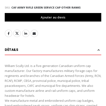
SKU
CAF ARMY RIFLE GREEN SERVICE CAP OTHER RANKS
Ajouter au devis
DÉTAILS
William Scully Ltd. is a five-generation Canadian uniform cap
manufacturer. Our factory manufactures military forage caps for
regiments and branches of the Canadian Armed Forces (Army, RCN,
RCAF), RCMP, CBSA, provincial police, municipal police, tribal
peacekeepers, CAFC and municipal fire departments. We also
custom manufacture airline and rail uniform caps, and uniform
headwear for hotels.
We manufacture metal and embroidered uniform cap badges,
hand-embroidered peak visors, uniform cap chin straps, crested