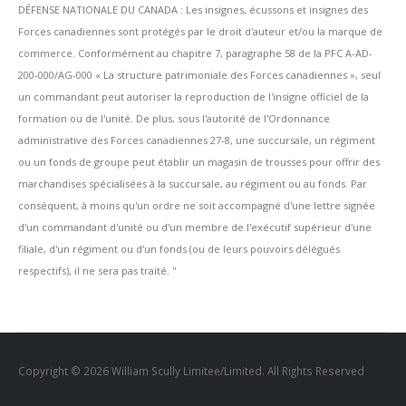
DÉFENSE NATIONALE DU CANADA : Les insignes, écussons et insignes des
Forces canadiennes sont protégés par le droit d'auteur et/ou la marque de
commerce. Conformément au chapitre 7, paragraphe 58 de la PFC A-AD-
200-000/AG-000 « La structure patrimoniale des Forces canadiennes », seul
un commandant peut autoriser la reproduction de l'insigne officiel de la
formation ou de l'unité. De plus, sous l'autorité de l'Ordonnance
administrative des Forces canadiennes 27-8, une succursale, un régiment
ou un fonds de groupe peut établir un magasin de trousses pour offrir des
marchandises spécialisées à la succursale, au régiment ou au fonds. Par
conséquent, à moins qu'un ordre ne soit accompagné d'une lettre signée
d'un commandant d'unité ou d'un membre de l'exécutif supérieur d'une
filiale, d'un régiment ou d'un fonds (ou de leurs pouvoirs délégués
respectifs), il ne sera pas traité. ''
Copyright © 2026 William Scully Limitee/Limited. All Rights Reserved