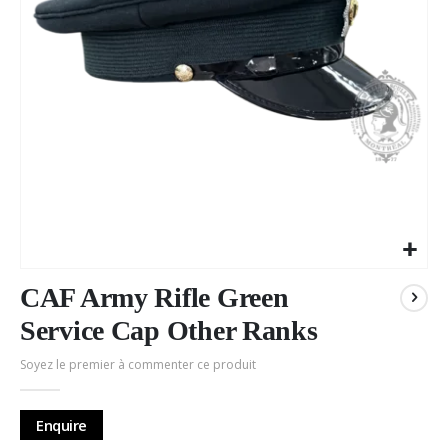
Passer
au
CAF Army Rifle Green
début
Service Cap Other Ranks
de
la
Soyez le premier à commenter ce produit
Galerie
d’images
Enquire