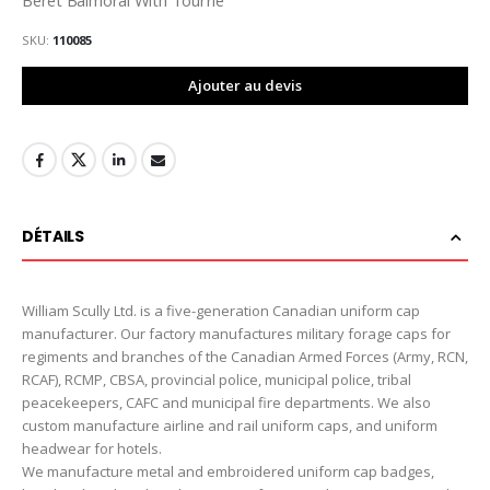
SKU
110085
Ajouter au devis
DÉTAILS
William Scully Ltd. is a five-generation Canadian uniform cap
manufacturer. Our factory manufactures military forage caps for
regiments and branches of the Canadian Armed Forces (Army, RCN,
RCAF), RCMP, CBSA, provincial police, municipal police, tribal
peacekeepers, CAFC and municipal fire departments. We also
custom manufacture airline and rail uniform caps, and uniform
headwear for hotels.
We manufacture metal and embroidered uniform cap badges,