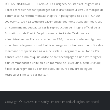
DÉFENSE NATIONALE DU CANADA : Les insignes, écussons et insignes des
Forces canadiennes sont protégés par le droit d'auteur et/ou la marque de
commerce. Conformément au chapitre 7, paragraphe 58 de la PFC A-AD-
200-000/AG-000 « La structure patrimoniale des Forces canadiennes », seul
un commandant peut autoriser la reproduction de l'insigne officiel de la
formation ou de l'unité. De plus, sous l'autorité de l'Ordonnance
administrative des Forces canadiennes 27-8, une succursale, un régiment
ou un fonds de groupe peut établir un magasin de trousses pour offrir des
marchandises spécialisées à la succursale, au régiment ou au fonds. Par
conséquent, à moins qu'un ordre ne soit accompagné d'une lettre signée
d'un commandant d'unité ou d'un membre de l'exécutif supérieur d'une
filiale, d'un régiment ou d'un fonds (ou de leurs pouvoirs délégués
respectifs), il ne sera pas traité. ''
Copyright © 2026 William Scully Limitee/Limited. All Rights Reserved