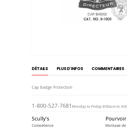
Passer
au
DÉTAILS
PLUS D'INFOS
COMMENTAIRES
début
de
la
Cap Badge Protection
Galerie
d’images
1-800-527-7681
Monday to Friday 8:00a.m to 4:0
Scully's
Pourvoir
Compétence
Montage de 