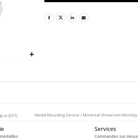
Medal Mounting Service / Montreal Showroom Monday to 
0p.m (EST)
ie
Services
médailles
Commandes sur mesu