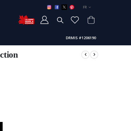
LANGUE
FR
DRMIS #1206190
ction