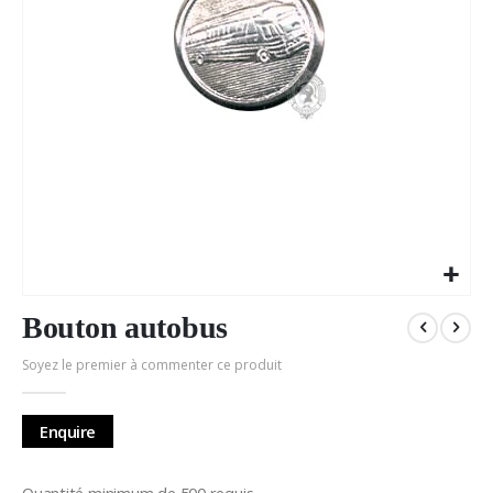
Passer
au
Bouton autobus
début
Soyez le premier à commenter ce produit
de
la
Galerie
Enquire
d’images
Quantité minimum de 500 requis