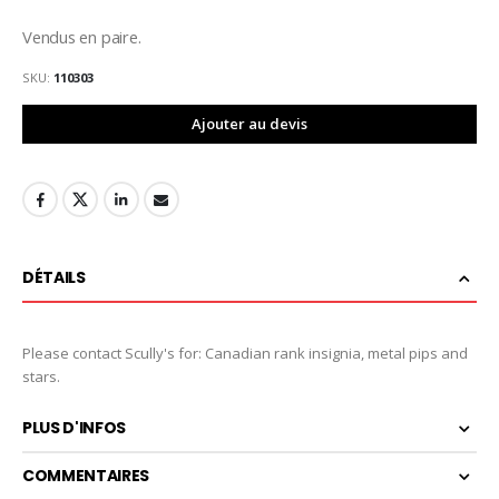
Vendus en paire.
SKU
110303
Ajouter au devis
DÉTAILS
Please contact Scully's for: Canadian rank insignia, metal pips and
stars.
PLUS D'INFOS
COMMENTAIRES