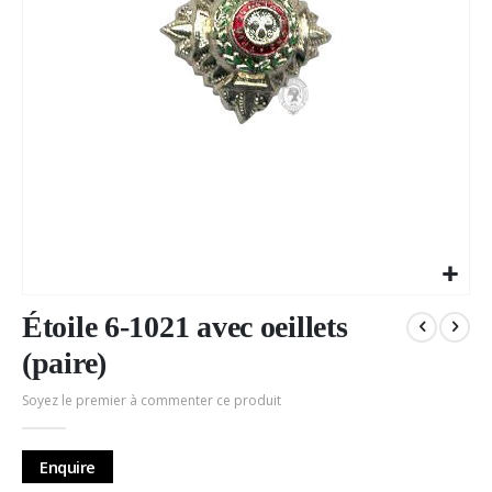
Passer
au
Étoile 6-1021 avec oeillets
début
(paire)
de
la
Soyez le premier à commenter ce produit
Galerie
d’images
Enquire