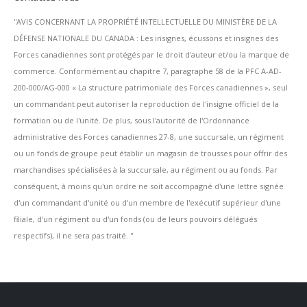
''AVIS CONCERNANT LA PROPRIÉTÉ INTELLECTUELLE DU MINISTÈRE DE LA
DÉFENSE NATIONALE DU CANADA : Les insignes, écussons et insignes des
Forces canadiennes sont protégés par le droit d'auteur et/ou la marque de
commerce. Conformément au chapitre 7, paragraphe 58 de la PFC A-AD-
200-000/AG-000 « La structure patrimoniale des Forces canadiennes », seul
un commandant peut autoriser la reproduction de l'insigne officiel de la
formation ou de l'unité. De plus, sous l'autorité de l'Ordonnance
administrative des Forces canadiennes 27-8, une succursale, un régiment
ou un fonds de groupe peut établir un magasin de trousses pour offrir des
marchandises spécialisées à la succursale, au régiment ou au fonds. Par
conséquent, à moins qu'un ordre ne soit accompagné d'une lettre signée
d'un commandant d'unité ou d'un membre de l'exécutif supérieur d'une
filiale, d'un régiment ou d'un fonds (ou de leurs pouvoirs délégués
respectifs), il ne sera pas traité. ''