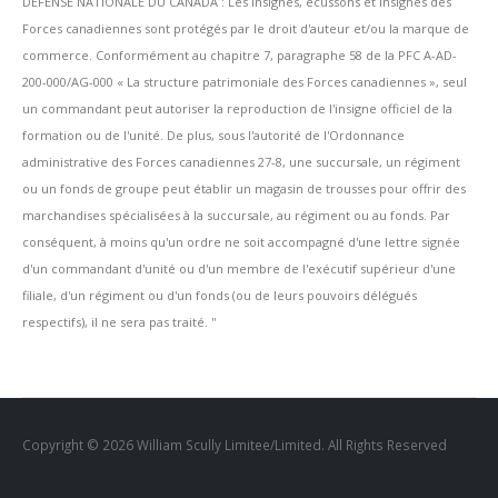
DÉFENSE NATIONALE DU CANADA : Les insignes, écussons et insignes des
Forces canadiennes sont protégés par le droit d'auteur et/ou la marque de
commerce. Conformément au chapitre 7, paragraphe 58 de la PFC A-AD-
200-000/AG-000 « La structure patrimoniale des Forces canadiennes », seul
un commandant peut autoriser la reproduction de l'insigne officiel de la
formation ou de l'unité. De plus, sous l'autorité de l'Ordonnance
administrative des Forces canadiennes 27-8, une succursale, un régiment
ou un fonds de groupe peut établir un magasin de trousses pour offrir des
marchandises spécialisées à la succursale, au régiment ou au fonds. Par
conséquent, à moins qu'un ordre ne soit accompagné d'une lettre signée
d'un commandant d'unité ou d'un membre de l'exécutif supérieur d'une
filiale, d'un régiment ou d'un fonds (ou de leurs pouvoirs délégués
respectifs), il ne sera pas traité. ''
Copyright © 2026 William Scully Limitee/Limited. All Rights Reserved