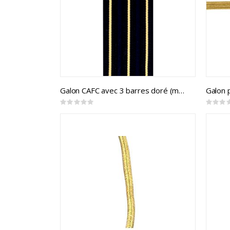
Galon CAFC avec 3 barres doré (mtr)
Rating:
Rating:
0%
0%