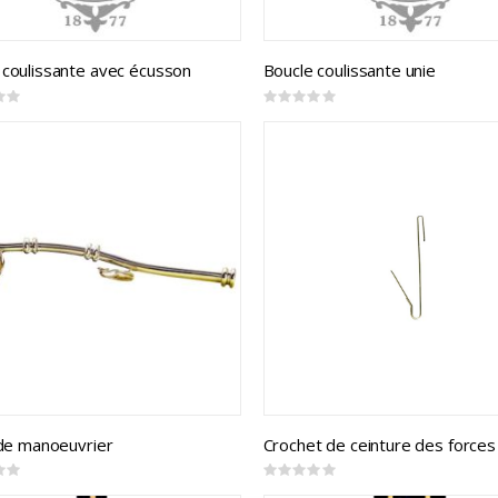
 coulissante avec écusson
Boucle coulissante unie
Rating:
0%
t de manoeuvrier
Rating:
0%