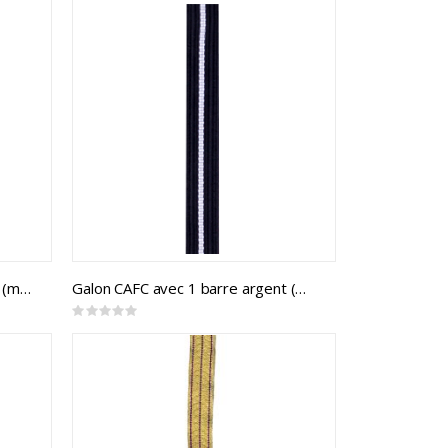
Galon CAFC avec 2 barres doré (mtr)
Galon CAFC avec 1 barre argent (mtr)
Rating:
0%