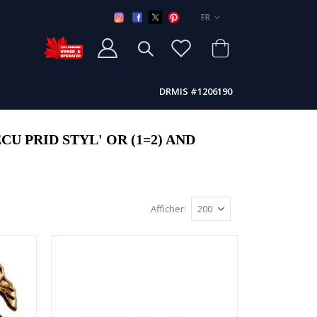
LANGUE
FR
DRMIS #1206190
 PRID STYL' OR (1=2) AND
Afficher