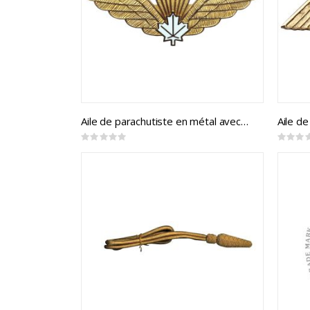
Aile de parachutiste en métal avec feuille d'érable blanc
Aile de
Rating:
Rating:
0%
0%