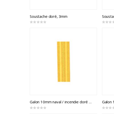
Soustache doré, 3mm
Sousta
Rating:
Rating:
0%
0%
Galon 10mm naval / incendie doré (mtr)
Rating:
Rating:
0%
0%