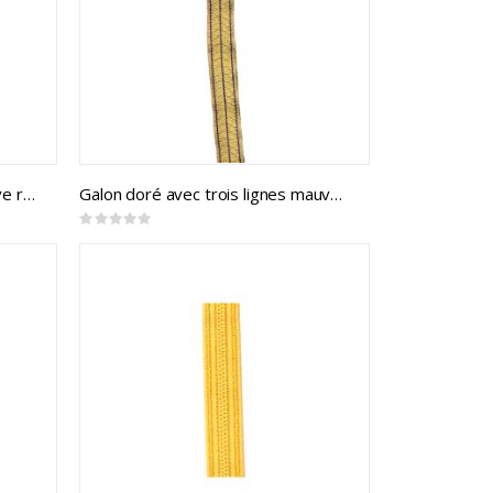
Galon doré avec une ligne mauve royale (mtr)
Galon doré avec trois lignes mauve royale (mtr)
Rating:
0%