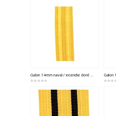
Galon 14mm naval / incendie doré (mtr)
Galon 
Rating:
Rating:
0%
0%