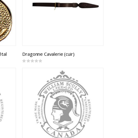
étal
Dragonne Cavalerie (cuir)
Rating:
0%