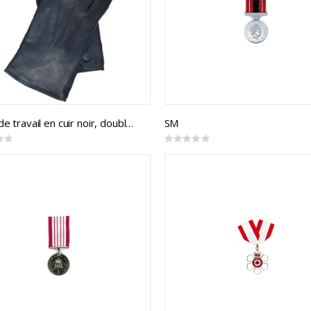
Gants de travail en cuir noir, doublé laine
SM
Rating:
0%