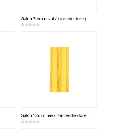
Galon 7mm naval / incendie doré (mtr)
Rating:
0%
Galon 13mm naval / incendie doré (mtr)
Rating:
0%