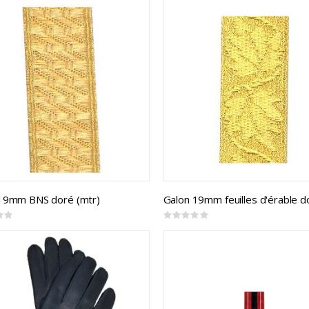
19mm BNS doré (mtr)
Rating:
0%