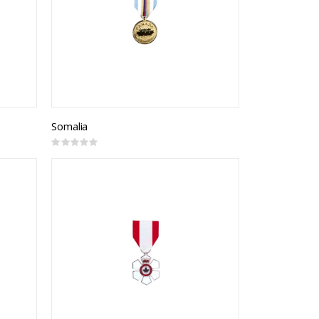
Somalia
Rating:
0%