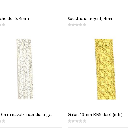
che doré, 4mm
Soustache argent, 4mm
Rating:
0%
Galon 10mm naval / incendie argent (mtr)
Galon 13mm BNS doré (mtr)
Rating:
0%