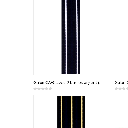
Galon CAFC avec 2 barres argent (mtr)
Galon 
Rating:
Rating:
0%
0%