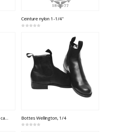
Ceinture nylon 1-1/4"
Rating:
0%
Crochet de ceinture des forces canadiennes
Bottes Wellington, 1/4
Rating:
0%