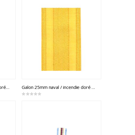
Galon 19mm feuilles d'érable doré (mtr)
Galon 25mm naval / incendie doré (mtr)
Rating:
0%