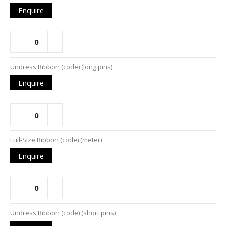
Enquire
Undress Ribbon (code) (long pins)
Enquire
Full-Size Ribbon (code) (meter)
Enquire
Undress Ribbon (code) (short pins)