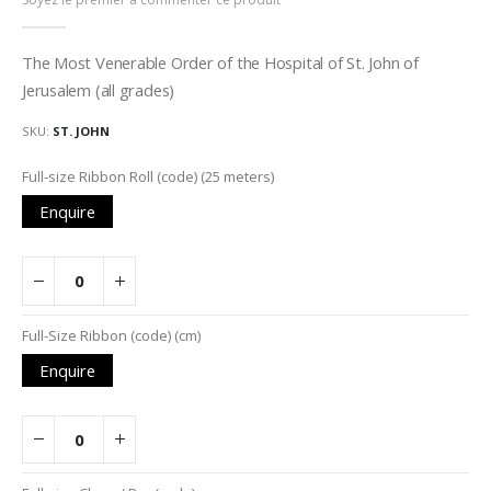
de
la
Galerie
The Most Venerable Order of the Hospital of St. John of
d’images
Jerusalem (all grades)
SKU
ST. JOHN
Articles
Full-size Ribbon Roll (code) (25 meters)
du
Enquire
produit
groupé
Full-Size Ribbon (code) (cm)
Enquire