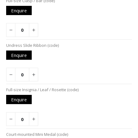
Full-size Clasp / Bar (code)
Enquire
Undress Slide Ribbon (code)
Enquire
Full-size Insignia / Leaf / Rosette (code)
Enquire
Court-mounted Mini Medal (code)