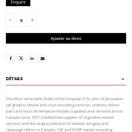
Enquire
Ajouter au devis
DÉTAILS
The Most Venerable Order of the Hospital of St. John of Jerusalem
(all grades): Medal and court mounting services, undress ribbon
bars and mess kit miniature medals supplied and serviced across
Canada since 1877. Established supplier of regulation medal
services and the largest selection of medals, insignia and
campaign ribbon in Canada. CAF and RCMP medal mounting